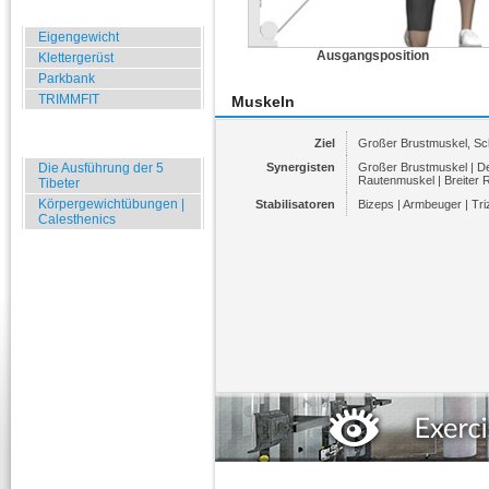
Übungen für Draussen
Eigengewicht
Ausgangsposition
Klettergerüst
Parkbank
TRIMMFIT
Muskeln
Specials
Ziel
Großer Brustmuskel, Sch
Die Ausführung der 5
Synergisten
Großer Brustmuskel | De
Rautenmuskel | Breiter
Tibeter
Körpergewichtübungen |
Stabilisatoren
Bizeps | Armbeuger | Tr
Calesthenics