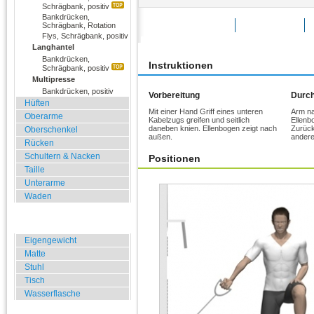
Schrägbank, positiv
Bankdrücken,
Schrägbank, Rotation
Übung bewerten
Favoriten
Flys, Schrägbank, positiv
Langhantel
Bankdrücken,
Instruktionen
Schrägbank, positiv
Multipresse
Bankdrücken, positiv
Vorbereitung
Durch
Hüften
Mit einer Hand Griff eines unteren
Arm na
Oberarme
Kabelzugs greifen und seitlich
Ellenb
daneben knien. Ellenbogen zeigt nach
Zurück
Oberschenkel
außen.
anderer
Rücken
Schultern & Nacken
Positionen
Taille
Unterarme
Waden
Zuhause, Büro, Hotel
Eigengewicht
Matte
Stuhl
Tisch
Wasserflasche