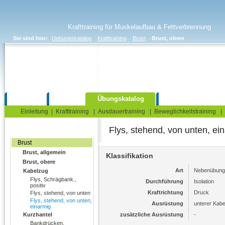
Krafttraining für Muskelaufbau & Fettverbrennung
Sie sind hier:
Uebungskatalog
Krafttraining
Brust
Brust, obere
Home
Blog
Übungskatalog
Fitnesstests
Einleitung
|
Krafttraining
|
Ausdauertraining
|
Beweglichkeitstraining
|
Flys, stehend, von unten, ei
Fitnessstudio
Brust
Brust, allgemein
Klassifikation
Brust, obere
Art
Nebenübung
Kabelzug
Flys, Schrägbank.,
Durchführung
Isolation
positiv
Kraftrichtung
Druck
Flys, stehend, von unten
Flys, stehend, von unten,
Ausrüstung
unterer Kab
einarmig
Kurzhantel
zusätzliche Ausrüstung
-
Bankdrücken,