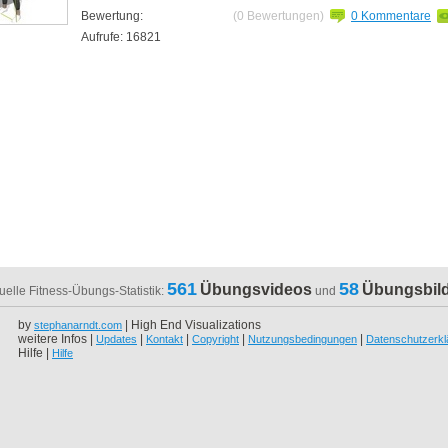
Bewertung:
(0 Bewertungen)
0 Kommentare
Aufrufe: 16821
561
58
Übungsvideos
Übungsbil
uelle Fitness-Übungs-Statistik:
und
by
| High End Visualizations
stephanarndt.com
weitere Infos |
|
|
|
|
Updates
Kontakt
Copyright
Nutzungsbedingungen
Datenschutzerkl
Hilfe |
Hilfe