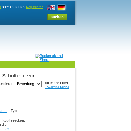
oder kostenlos
n
Registrieren
 Schultern, vorn
für mehr Filter
sortieren:
Erweiterte Suche
zeps
Typ
:
m Kopf strecken.
h die
terlesen