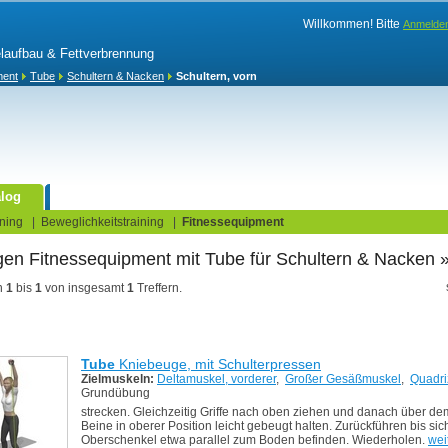
Willkommen! Bitte
Anmelde
elaufbau & Fettverbrennung
ment
Tube
Schultern & Nacken
Schultern, vorn
log
Fitnesstests
ning
|
Beweglichkeitstraining
|
Fitnessequipment
en Fitnessequipment
mit Tube
für Schultern & Nacken
»
n
1
bis
1
von insgesamt
1
Treffern.
Tube
Kniebeuge, mit Schulterpressen
Zielmuskeln:
Deltamuskel, vorderer
,
Großer Gesäßmuskel
,
Quadri
Grundübung
strecken. Gleichzeitig Griffe nach oben ziehen und danach über de
Beine in oberer Position leicht gebeugt halten. Zurückführen bis sic
Oberschenkel etwa parallel zum Boden befinden. Wiederholen.
wei