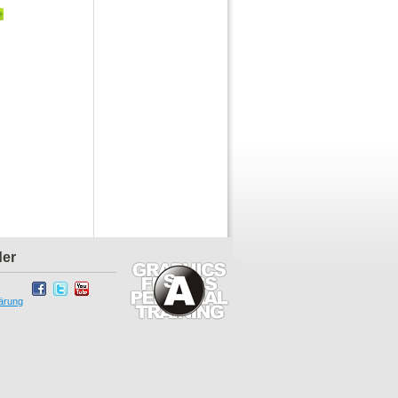
der
ärung