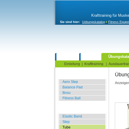
Krafttraining für Musk
Sie sind hier:
Uebungskatalog
Fitness Equip
Home
Blog
Übungskata
Einleitung
|
Krafttraining
|
Ausdauertrai
Übung
Balance Übungen
Aero Step
Anzeige
Balance Pad
Bosu
Fitness Ball
Widerstands Übungen
Elastic Band
Step
Tube