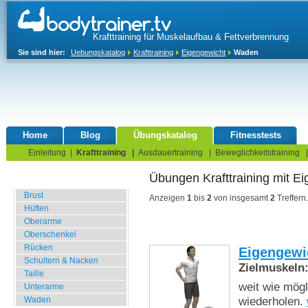
Krafttraining für Muskelaufbau & Fettverbrennung
Sie sind hier:
Uebungskatalog
Krafttraining
Eigengewicht
Waden
Home
Blog
Übungskatalog
Fitnesstests
Einleitung
|
Krafttraining
|
Ausdauertraining
|
Beweglichkeitstraining
Übungen Krafttraining mit E
Fitnessstudio
Brust
Anzeigen
1
bis
2
von insgesamt
2
Treffern.
Hüften
Oberarme
Oberschenkel
Rücken
Eigengewi
Schultern & Nacken
Zielmuskeln
Taille
weit wie mög
Unterarme
wiederholen.
Waden