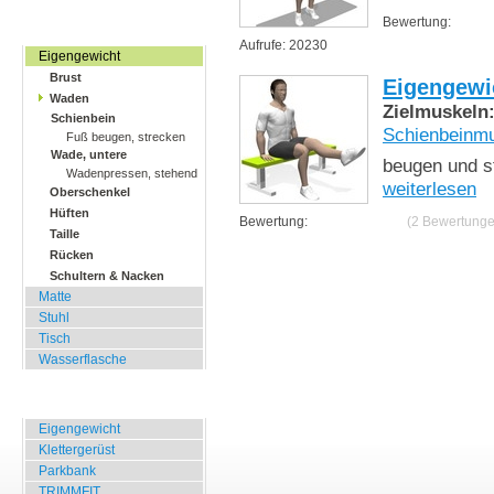
Bewertung:
Zuhause, Büro, Hotel
Aufrufe: 20230
Eigengewicht
Brust
Eigengewi
Waden
Zielmuskeln
Schienbein
Schienbeinm
Fuß beugen, strecken
Wade, untere
beugen und st
Wadenpressen, stehend
weiterlesen
Oberschenkel
Hüften
Bewertung:
(2 Bewertunge
Taille
Rücken
Schultern & Nacken
Matte
Stuhl
Tisch
Wasserflasche
Übungen für Draussen
Eigengewicht
Klettergerüst
Parkbank
TRIMMFIT