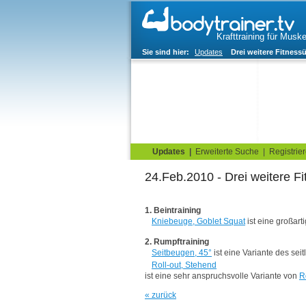
Krafttraining für Musk
Sie sind hier:
Updates
Drei weitere Fitnes
Home
Blog
Übungskata
Updates
|
Erweiterte Suche
|
Registrie
24.Feb.2010 - Drei weitere F
1. Beintraining
Kniebeuge, Goblet Squat
ist eine großar
2. Rumpftraining
Seitbeugen, 45°
ist eine Variante des se
Roll-out, Stehend
ist eine sehr anspruchsvolle Variante von
R
« zurück