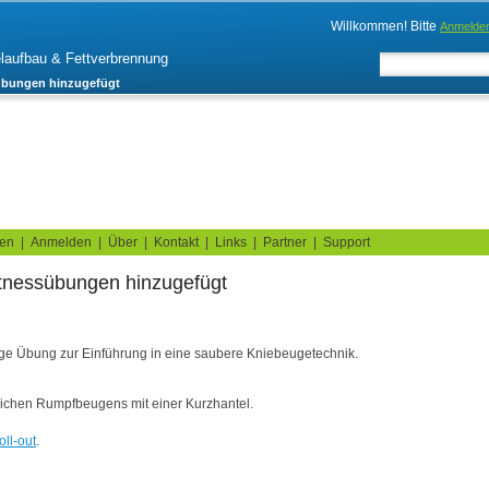
Willkommen! Bitte
Anmelde
elaufbau & Fettverbrennung
sübungen hinzugefügt
log
Fitnesstests
ren
|
Anmelden
|
Über
|
Kontakt
|
Links
|
Partner
|
Support
itnessübungen hinzugefügt
tige Übung zur Einführung in eine saubere Kniebeugetechnik.
itlichen Rumpfbeugens mit einer Kurzhantel.
oll-out
.