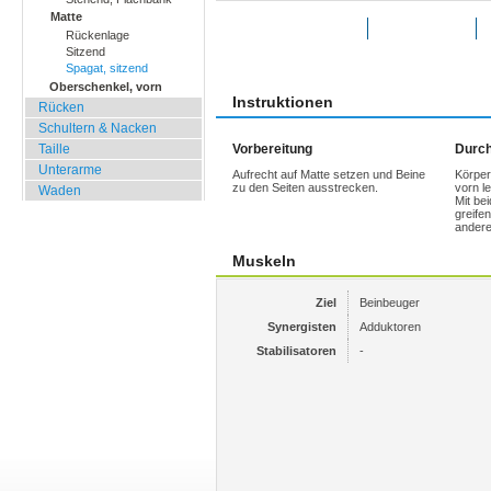
Matte
Übung bewerten
Favoriten
Rückenlage
Sitzend
Spagat, sitzend
Oberschenkel, vorn
Instruktionen
Rücken
Schultern & Nacken
Taille
Vorbereitung
Durch
Unterarme
Aufrecht auf Matte setzen und Beine
Körper
zu den Seiten ausstrecken.
vorn l
Waden
Mit be
greife
andere
Muskeln
Ziel
Beinbeuger
Synergisten
Adduktoren
Stabilisatoren
-