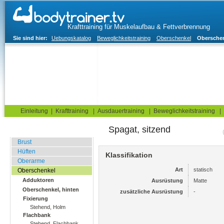
Krafttraining für Muskelaufbau & Fettverbrennung
Sie sind hier:
Uebungskatalog
Beweglichkeitstraining
Oberschenkel
Oberschen
Home
Blog
Übungskatalog
Fitnesstests
Einleitung
|
Krafttraining
|
Ausdauertraining
|
Beweglichkeitstraining
|
Spagat, sitzend
Dehnungsübungen
Brust
Hüften
Klassifikation
Oberarme
Art
statisch
Oberschenkel
Adduktoren
Ausrüstung
Matte
Oberschenkel, hinten
zusätzliche Ausrüstung
-
Fixierung
Stehend, Holm
Flachbank
Stehend, Flachbank