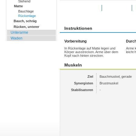
Stehend
Matte
Übung bewerten
Favoriten
Bauchlage
Rückenlage
Bauch, schräg
Rücken, unterer
Instruktionen
Unterarme
Waden
Vorbereitung
Durch
In Rückenlage auf Matte legen und
Arme k
Körper ausstrecken. Arme über dem
leicht
Kopf nach hinten strecken.
Muskeln
Ziel
Bauchmuskel, gerade
Synergisten
Brustmuskel
Stabilisatoren
-