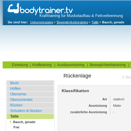
Krafttraining für Muskelaufbau & Fettverbrennung
Sie sind hier:
Uebungskatalog
Beweglichkeitstraining
Taille
Bauch, gerade
Home
Blog
Übungskatalog
Fitnesstests
Einleitung
|
Krafttraining
|
Ausdauertraining
|
Beweglichkeitstraining
|
Rückenlage
Dehnungsübungen
(1 Be
Brust
Hüften
Klassifikation
Oberarme
Art
statisch
Oberschenkel
Rücken
Ausrüstung
Matte
Schultern & Nacken
zusätzliche Ausrüstung
-
Taille
Bauch, gerade
Frei