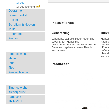
Roll-out
Roll-out, Stehend
Übung bewerten
Favoriten
Oberarme
Oberschenkel
Rücken
Instruktionen
Schultern & Nacken
Taille
Vorbereitung
Durch
Unterarme
Waden
Langhantel auf den Boden legen und
Hantel
davor knien. Hantel mit
nach v
schulterweitem Griff von oben greifen.
der Be
Zuhause, Büro, Hotel
Arme leicht gebeugt halten. Bauch
Hüfte 
anspannen.
befind
Hantel
Eigengewicht
zurück
Matte
Stuhl
Positionen
Tisch
Wasserflasche
Übungen für Draussen
Eigengewicht
Klettergerüst
Parkbank
TRIMMFIT