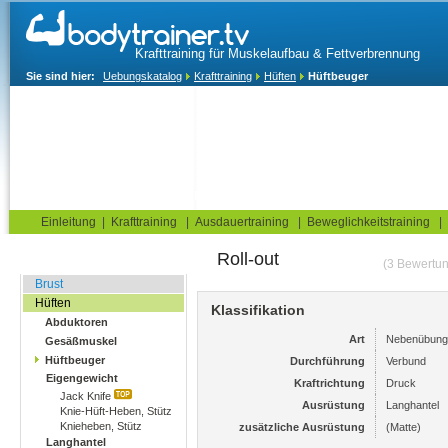
Krafttraining für Muskelaufbau & Fettverbrennung
Sie sind hier:
Uebungskatalog
Krafttraining
Hüften
Hüftbeuger
Home
Blog
Übungskatalog
Fitnesstests
Einleitung
|
Krafttraining
|
Ausdauertraining
|
Beweglichkeitstraining
|
Roll-out
Fitnessstudio
(3 Bewertu
Brust
Hüften
Klassifikation
Abduktoren
Art
Nebenübung
Gesäßmuskel
Hüftbeuger
Durchführung
Verbund
Eigengewicht
Kraftrichtung
Druck
Jack Knife
Ausrüstung
Langhantel
Knie-Hüft-Heben, Stütz
Knieheben, Stütz
zusätzliche Ausrüstung
(Matte)
Langhantel