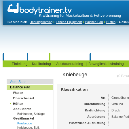
Krafttraining für Muskelaufbau & Fettverbrennung
Sie sind hier:
Uebungskatalog
Fitness Equipment
Balance Pad
Hüften
Gesäß
Home
Blog
Übungskatalog
Fitnesstests
Einleitung
|
Krafttraining
|
Ausdauertraining
|
Beweglichkeitstraining
|
Kniebeuge
Balance Übungen
(0 Bew
Aero Step
Balance Pad
Klassifikation
Waden
Art
Grundübung
Oberschenkel
Hüften
Durchführung
Verbund
Abduktoren
Kraftrichtung
Druck
Beinheben, Seitlage
Ausrüstung
Balance Pad
Gesäßmuskel
zusätzliche Ausrüstung
-
Kniebeuge
Kniebeuge, Split