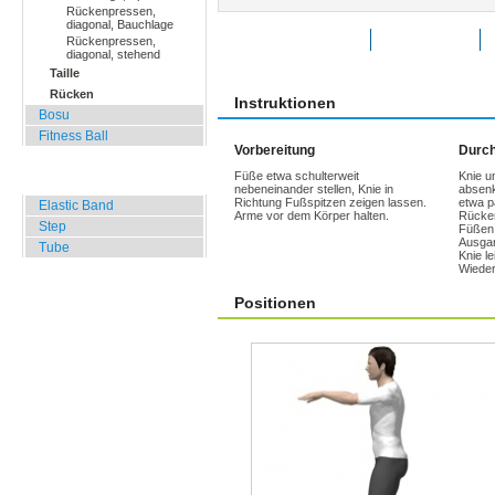
Rückenpressen,
diagonal, Bauchlage
Übung bewerten
Favoriten
Rückenpressen,
diagonal, stehend
Taille
Rücken
Instruktionen
Bosu
Fitness Ball
Vorbereitung
Durch
Füße etwa schulterweit
Knie u
Widerstands Übungen
nebeneinander stellen, Knie in
absenk
Richtung Fußspitzen zeigen lassen.
etwa p
Elastic Band
Arme vor dem Körper halten.
Rücken
Step
Füßen 
Ausgan
Tube
Knie le
Wieder
Positionen