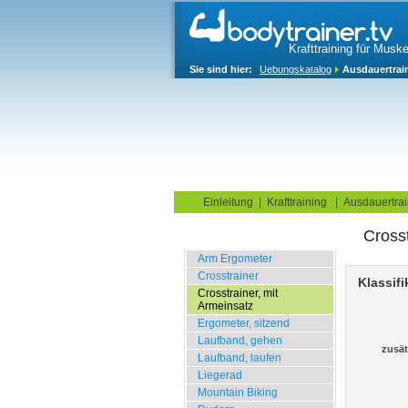
Krafttraining für Musk
Sie sind hier:
Uebungskatalog
Ausdauertrai
Home
Blog
Übungskata
Einleitung
|
Krafttraining
|
Ausdauertrai
Crosst
Ausdauer
Arm Ergometer
Crosstrainer
Klassifi
Crosstrainer, mit
Armeinsatz
Ergometer, sitzend
Laufband, gehen
zusät
Laufband, laufen
Liegerad
Mountain Biking