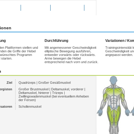
g bewerten
Favoriten
weitersagen
tionen
tung
Durchführung
Variationen / K
den Plattformen stellen und
Mit angemessener Geschwindigkeit
Trainingsintensität
nden die Griffe der Hebel
elliptische Bewegung ausführen,
Geschwindigkeit un
Gewünschtes Programm
entweder vorwärts oder rückwärts.
angepasst werden.
 starten.
Arme bewegen die Hebel
entsprechend nach vorn und zurück.
n
Ziel
Quadrizeps | Großer Gesäßmuskel
ergisten
Großer Brustmuskel | Deltamuskel, vorderer |
Deltamuskel, hinterer | Trizeps |
Zwillingswadenmuskel (bei eventuellem Anheben
der Fersen)
isatoren
Schollenmuskel