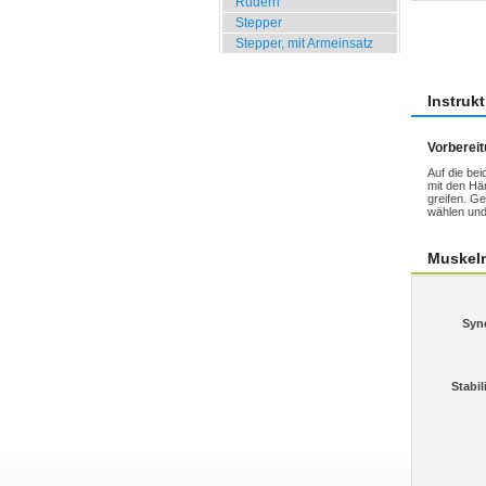
Rudern
Stepper
Übun
Stepper, mit Armeinsatz
Instruk
Vorberei
Auf die bei
mit den Hä
greifen. 
wählen und
Muskel
Syn
Stabil