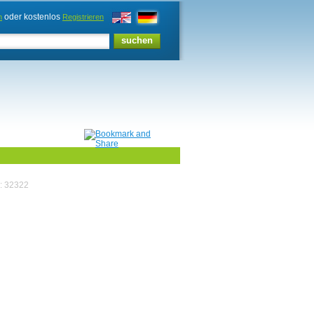
oder kostenlos
n
Registrieren
e: 32322