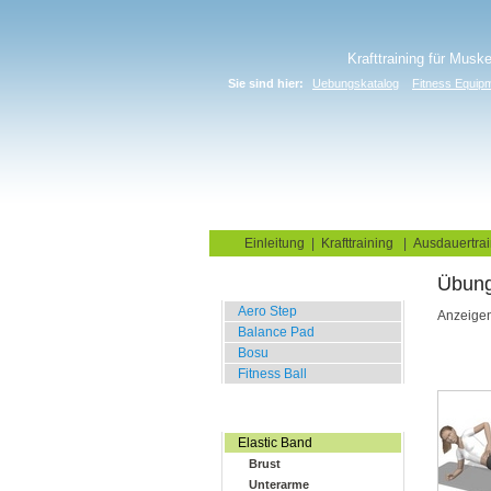
Krafttraining für Musk
Sie sind hier:
Uebungskatalog
Fitness Equip
Home
Blog
Übungskata
Einleitung
|
Krafttraining
|
Ausdauertrai
Übung
Balance Übungen
Aero Step
Anzeige
Balance Pad
Bosu
Fitness Ball
Widerstands Übungen
Elastic Band
Brust
Unterarme