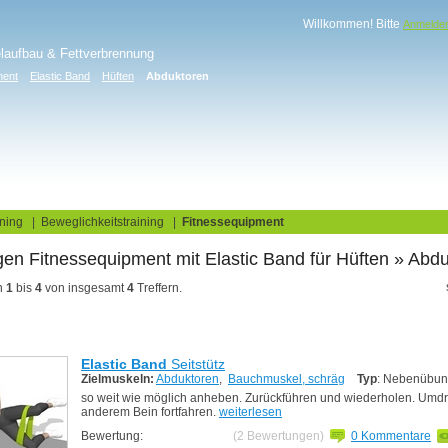
Willkommen! Bitte
Anmelde
elaufbau & Fettverbrennung
ment
Elastic Band
Hüften
Abduktoren
log
Fitnesstests
ning
|
Beweglichkeitstraining
|
Fitnessequipment
en Fitnessequipment
für Hüften
» Abdu
n
1
bis
4
von insgesamt
4
Treffern.
Elastic Band
Seitstütz
Zielmuskeln:
Abduktoren
,
Bauchmuskel, schräg
Typ
: Nebenübu
so weit wie möglich anheben. Zurückführen und wiederholen. Umd
anderem Bein fortfahren.
weiterlesen
Bewertung:
(2 Bewertungen)
0 Kommentare