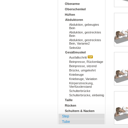
Oberarme
Oberschenkel
Hüften
Abduktoren
Abduktion, gebeugtes
Bein
Abduktion, gestrecktes
Bein
Abduktion, gestrecktes
Bein, Variante2
Seitstütz
Gesäßmuskel
Ausfallschritt
Beinpresse, Rückenlage
Beinpresse, sitzend
Brücke, umgekehrt
Kniebeuge
Kniebeuge, Variation
Körperstreckung,
Vierfüsslerstand
Schulterbrücke
Schulterbrücke, einbeinig
Taille
Rücken
Schultern & Nacken
Step
Tube