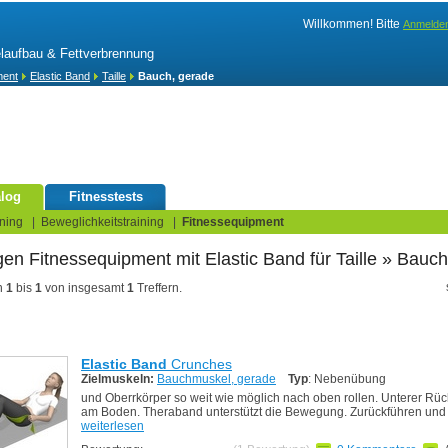
Willkommen! Bitte
Anmelde
elaufbau & Fettverbrennung
ment
Elastic Band
Taille
Bauch, gerade
log
Fitnesstests
ning
|
Beweglichkeitstraining
|
Fitnessequipment
en Fitnessequipment
für Taille
» Bauch
n
1
bis
1
von insgesamt
1
Treffern.
Elastic Band
Crunches
Zielmuskeln:
Bauchmuskel, gerade
Typ
: Nebenübung
und Oberrkörper so weit wie möglich nach oben rollen. Unterer Rüc
am Boden. Theraband unterstützt die Bewegung. Zurückführen und
weiterlesen