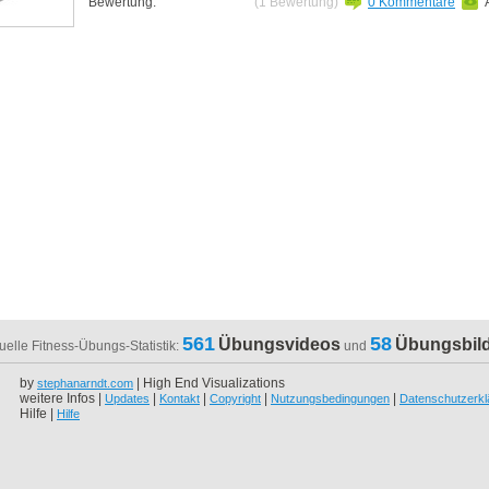
Bewertung:
(1 Bewertung)
0 Kommentare
561
58
Übungsvideos
Übungsbil
uelle Fitness-Übungs-Statistik:
und
by
| High End Visualizations
stephanarndt.com
weitere Infos |
|
|
|
|
Updates
Kontakt
Copyright
Nutzungsbedingungen
Datenschutzerkl
Hilfe |
Hilfe