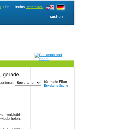
oder kostenlos
n
Registrieren
, gerade
für mehr Filter
sortieren:
Erweiterte Suche
ken verbleibt
 wiederholen.