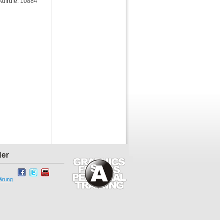
Aufrufe: 10884
der
ärung