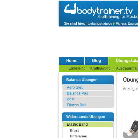
Krafttraining für Musk
Sie sind hier:
Uebungskatalog
Fitness Equip
Home
Blog
Übungskata
Einleitung
|
Krafttraining
|
Ausdauertrai
Übung
Balance Übungen
Aero Step
Anzeige
Balance Pad
Bosu
Fitness Ball
Widerstands Übungen
Elastic Band
Brust
Unterarme