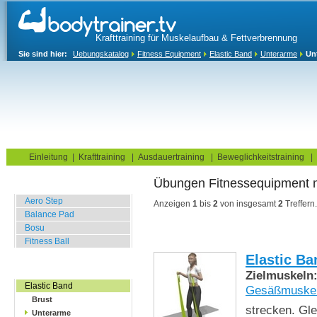
Krafttraining für Muskelaufbau & Fettverbrennung
Sie sind hier:
Uebungskatalog
Fitness Equipment
Elastic Band
Unterarme
Un
Home
Blog
Übungskatalog
Fitnesstests
Einleitung
|
Krafttraining
|
Ausdauertraining
|
Beweglichkeitstraining
|
Übungen Fitnessequipment
Balance Übungen
Aero Step
Anzeigen
1
bis
2
von insgesamt
2
Treffern.
Balance Pad
Bosu
Fitness Ball
Elastic Ba
Widerstands Übungen
Zielmuskeln
Elastic Band
Gesäßmuske
Brust
strecken. Gle
Unterarme