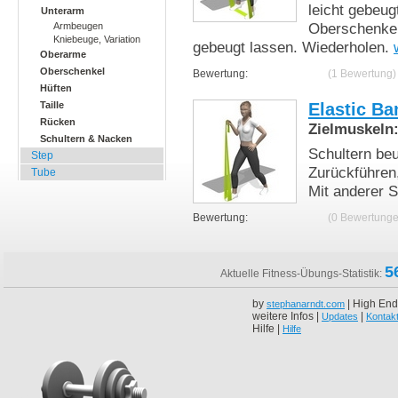
leicht gebeug
Unterarm
Oberschenkel
Armbeugen
Kniebeuge, Variation
gebeugt lassen. Wiederholen.
Oberarme
Oberschenkel
Bewertung:
(1 Bewertung)
Hüften
Elastic Ba
Taille
Rücken
Zielmuskeln
Schultern & Nacken
Schultern beu
Step
Zurückführen,
Tube
Mit anderer S
Bewertung:
(0 Bewertunge
5
Aktuelle Fitness-Übungs-Statistik:
by
| High End
stephanarndt.com
weitere Infos |
|
Updates
Kontak
Hilfe |
Hilfe