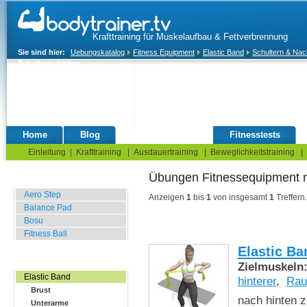
Krafttraining für Muskelaufbau & Fettverbrennung
Sie sind hier:
Uebungskatalog
Fitness Equipment
Elastic Band
Schultern & Na
Schultern, hinten
Home
Blog
Übungskatalog
Fitnesstests
Einleitung
|
Krafttraining
|
Ausdauertraining
|
Beweglichkeitstraining
|
Übungen Fitnessequipment
Balance Übungen
Aero Step
Anzeigen
1
bis
1
von insgesamt
1
Treffern.
Balance Pad
Bosu
Fitness Ball
Elastic Ba
Widerstands Übungen
Zielmuskeln
Elastic Band
hinterer
,
Rau
Brust
nach hinten z
Unterarme