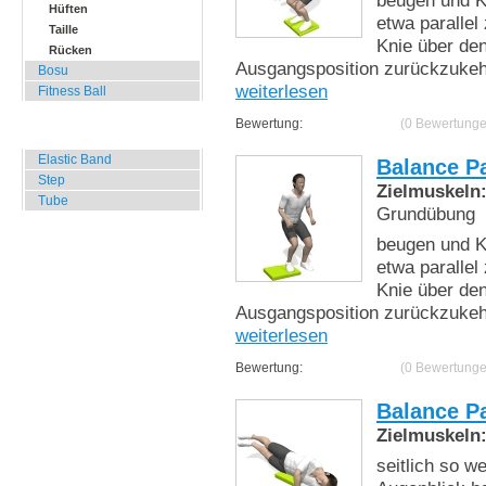
beugen und K
Hüften
etwa paralle
Taille
Knie über de
Rücken
Ausgangsposition zurückzukehr
Bosu
weiterlesen
Fitness Ball
Bewertung:
(0 Bewertunge
Widerstands Übungen
Elastic Band
Balance P
Step
Zielmuskeln
Tube
Grundübung
beugen und K
etwa paralle
Knie über de
Ausgangsposition zurückzukehr
weiterlesen
Bewertung:
(0 Bewertunge
Balance P
Zielmuskeln
seitlich so w