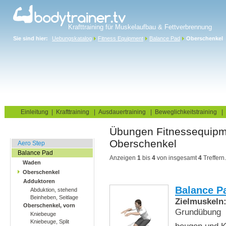
Krafttraining für Muskelaufbau & Fettverbrennung
Sie sind hier:
Uebungskatalog
Fitness Equipment
Balance Pad
Oberschenkel
Home
Blog
Übungskatalog
Fitnesstests
Einleitung
|
Krafttraining
|
Ausdauertraining
|
Beweglichkeitstraining
|
Übungen Fitn
Balance Übungen
Oberschenkel
Aero Step
Balance Pad
Anzeigen
1
bis
4
von insgesamt
4
Treffern.
Waden
Oberschenkel
Adduktoren
Balance P
Abduktion, stehend
Beinheben, Seitlage
Zielmuskeln
Oberschenkel, vorn
Grundübung
Kniebeuge
Kniebeuge, Split