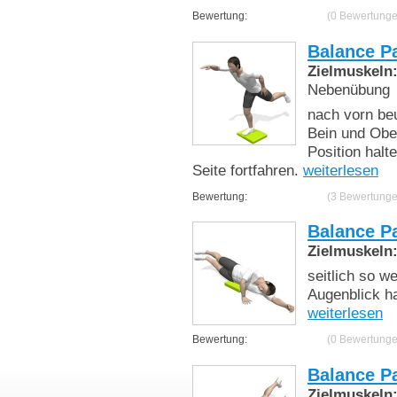
Bewertung:
(0 Bewertunge
Balance P
Zielmuskeln
Nebenübung
nach vorn beu
Bein und Ober
Position halt
Seite fortfahren.
weiterlesen
Bewertung:
(3 Bewertunge
Balance P
Zielmuskeln
seitlich so w
Augenblick ha
weiterlesen
Bewertung:
(0 Bewertunge
Balance P
Zielmuskeln