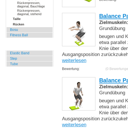
Rückenpressen,
diagonal, Bauchlage
Rückenpressen,
diagonal, stehend
Balance P
Taille
Zielmuskeln
Rücken
Grundübung
Bosu
Fitness Ball
beugen und K
etwa paralle
Widerstands Übungen
Knie über de
Elastic Band
Ausgangsposition zurückzukehr
Step
weiterlesen
Tube
Bewertung:
(0 Bewertunge
Balance P
Zielmuskeln
Grundübung
beugen und K
etwa paralle
Knie über de
Ausgangsposition zurückzukehr
weiterlesen