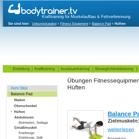
Krafttraining für Muskelaufbau & Fettverbrennung
Sie sind hier:
Uebungskatalog
Fitness Equipment
Balance Pad
Hüften
Home
Blog
Übungskatalog
Fitnesstests
Einleitung
|
Krafttraining
|
Ausdauertraining
|
Beweglichkeitstraining
|
Übungen Fitnes
Balance Übungen
Hüften
Aero Step
Balance Pad
Waden
Oberschenkel
Hüften
Balance P
Abduktoren
Zielmuskeln
Beinheben, Seitlage
Gesäßmuskel
weiterlesen
Kniebeuge
Kniebeuge, Split
Bewertung: